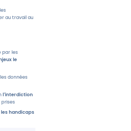
les
 au travail au
 par les
njeux le
lles données
en
l'interdiction
 prises
, les handicaps