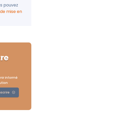
ous pouvez
l de mise en
tre
nir informé
ution
nscrire