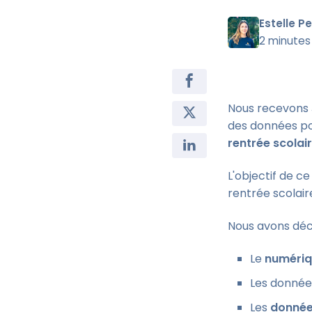
Estelle P
2 minutes
Nous recevons 
des données po
rentrée scolai
L'objectif de c
rentrée scolair
Nous avons déco
Le
numériqu
Les donnée
Les
donnée