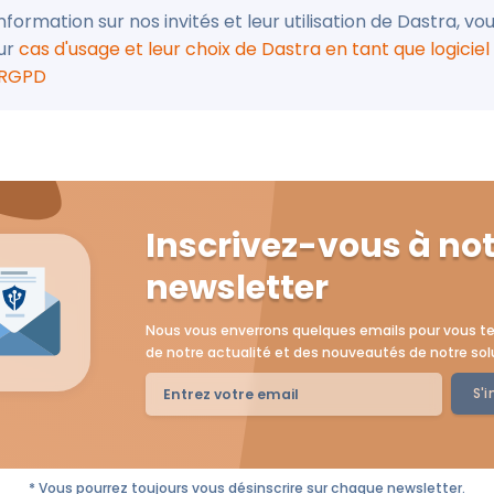
information sur nos invités et leur utilisation de Dastra, v
eur
cas d'usage et leur choix de Dastra en tant que logicie
 RGPD
Inscrivez-vous à no
newsletter
Nous vous enverrons quelques emails pour vous te
de notre actualité et des nouveautés de notre sol
S'i
* Vous pourrez toujours vous désinscrire sur chaque newsletter.