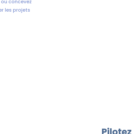
a ou concevez
r les projets
Pilotez