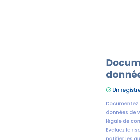
Docume
donné
Un registr
Documentez d
données de vo
légale de con
Evaluez le ri
notifier les 