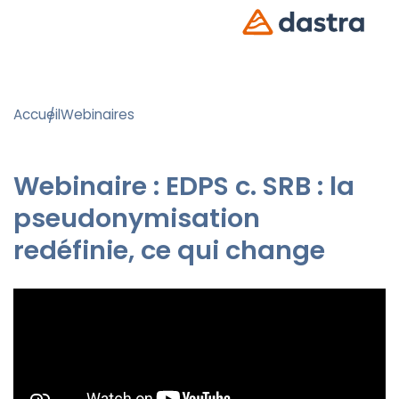
Accueil
Webinaires
Webinaire : EDPS c. SRB : la
pseudonymisation
redéfinie, ce qui change