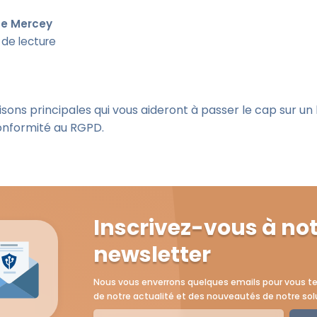
e Mercey
 de lecture
sons principales qui vous aideront à passer le cap sur un l
conformité au RGPD.
Inscrivez-vous à no
newsletter
Nous vous enverrons quelques emails pour vous te
de notre actualité et des nouveautés de notre sol