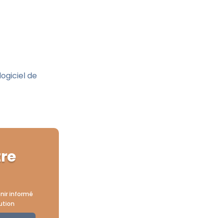
ogiciel de
tre
nir informé
ution