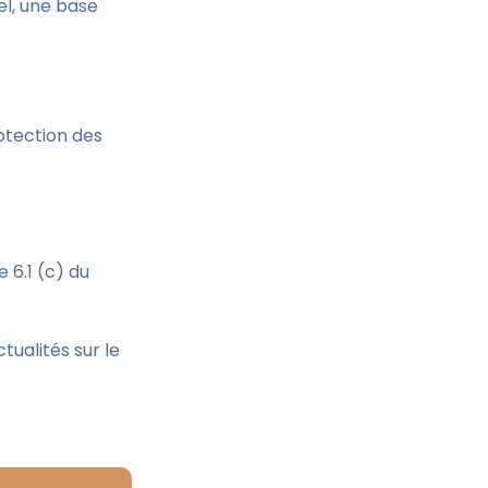
l, une base
otection des
 6.1 (c) du
ualités sur le