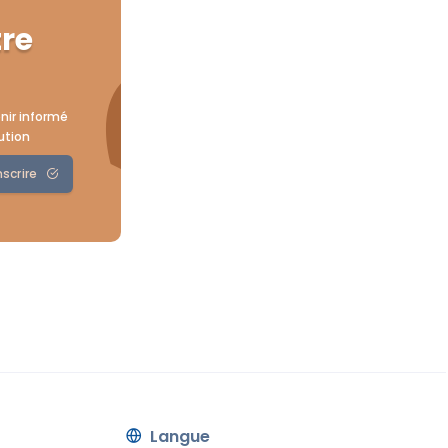
tre
nir informé
ution
nscrire
Langue