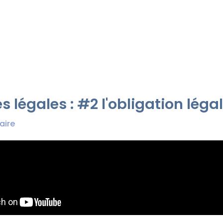
s légales : #2 l'obligation léga
aire