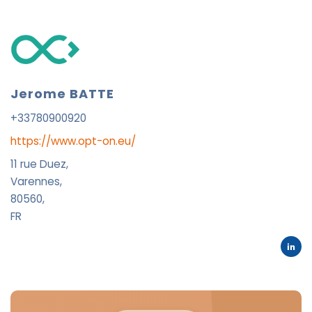
Jerome BATTE
+33780900920
https://www.opt-on.eu/
11 rue Duez,
Varennes,
80560,
FR