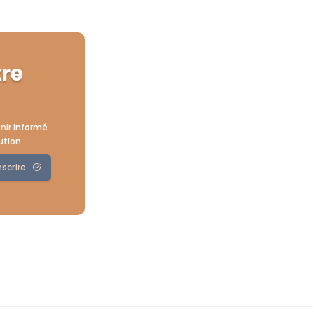
tre
nir informé
ution
nscrire