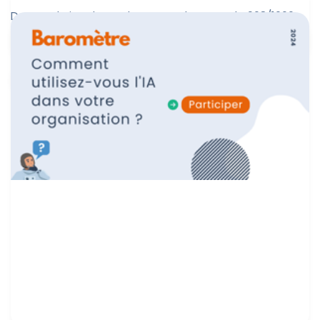
Dastra obtient le grade Or avec le score de 908/1000
Cybervadis.
Marine Boquien
14 novembre 2024