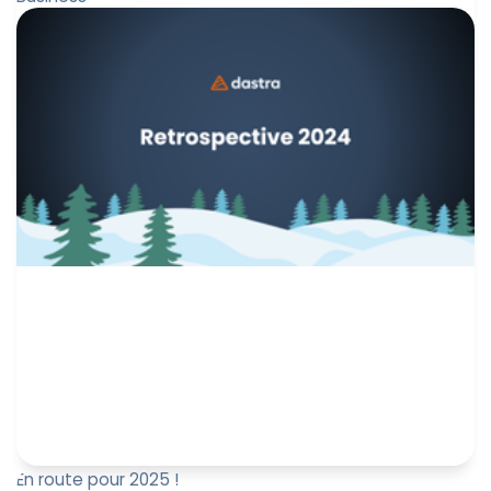
La conformité est-elle un frein ou un levier pour
l’innovation ? 🤔 Découvrez la réponse de Paul-
Emmanuel Bidault, Direc...
Marine Boquien
4 février 2025
En route pour 2025 !