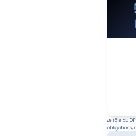
2024, mais s
progressiveme
Paul-
6 août
Le rôle du DP
obligations, 
d'actions