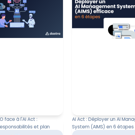
es obligations s’appliquent
est applicable depuis le 2 ao
nt. Depuis, le calendrier...
institue un régime de transp
Emmanuel Bidault
Paul-Emmanuel Bida
 2026
4 août 2026
O face à l'AI Act :
AI Act : Déployer un AI Ma
responsabilités et plan
System (AIMS) en 6 étapes