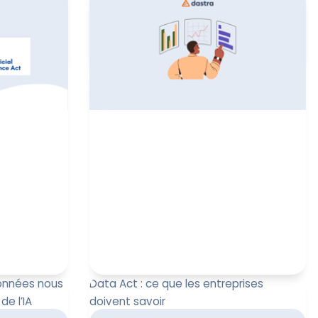
tre dans une
Pourquoi piloter la conformité est
ouvernance.
devenu un enjeu stratégique (et
les org...
comment sortir du chaos) ?
ult
Leïla Sayssa
10 février 2026
données nous
Data Act : ce que les entreprises
de l’IA
doivent savoir