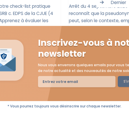
Dernier
tre check-list pratique
Arrêt du 4 septembre 2025 :
 SRB c. EDPS de la CJUE (4
reconnaît que la pseudony
 Apprenez à évaluer les
peut, selon le contexte, e
l’identification...
Sayssa
Leïla Sayssa
Inscrivez-vous à no
tembre 2025
5 septembre 2025
newsletter
Nous vous enverrons quelques emails pour vous te
de notre actualité et des nouveautés de notre sol
S'i
* Vous pourrez toujours vous désinscrire sur chaque newsletter.