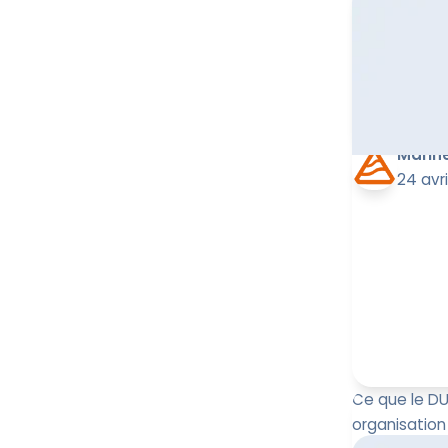
Quel est le r
Découvrez se
responsabili
conc...
Marin
24 avri
Ce que le DU
organisation