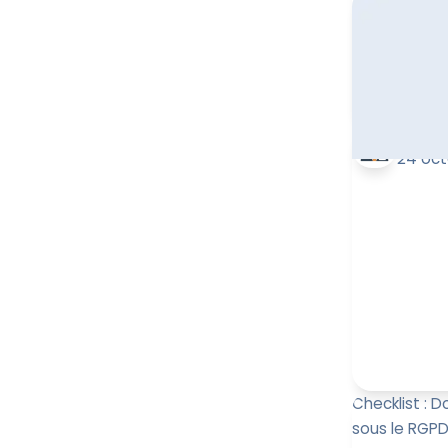
La Loi de 20
(utilisation 
l'assentiment
(DUAA). Alors 
Leïla 
24 oct
Checklist :
sous le RGP