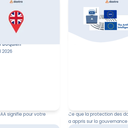
L’intelligence artificielle en
ôle du DPO face à l’AI Act ?
nouvelle ère : celle de la g
s nouvelles obligations,
Avec l’AI Act (UE 2024/1689), 
tés et un plan d’actions
Paul-Emmanuel Bida
30 mars 2026
e Boquien
l 2026
AA signifie pour votre
Ce que la protection des 
a appris sur la gouvernance 