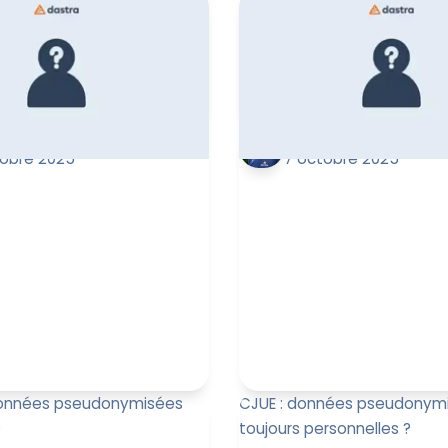
25 sur les données
À l’occasion du DPO Forum Li
et accès) a reçu
Paul-Emmanuel Bidault, co-
 royal le 19 juin 2025
CEO de Dastra, a présenté 
qu'elle r...
conférence i...
Sayssa
Paul-Emmanuel Bida
obre 2025
7 octobre 2025
 Données pseudonymisées
CJUE : données pseudonymi
D
toujours personnelles ?