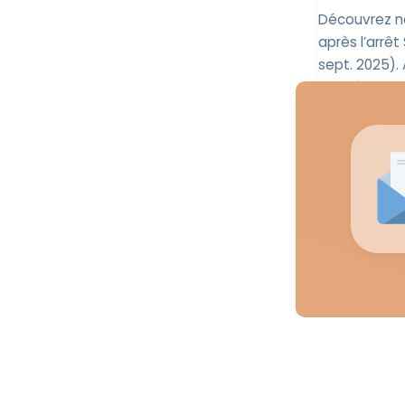
Découvrez no
après l’arrêt
sept. 2025).
données ...
Leïla 
9 sep