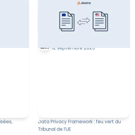
lles 2025,
À partir du 12 septembre 2025, le Data
fondateur et
Act impose de nouvelles règles d’accès,
une
de portabilité et de partage des
données ...
ult
Leïla Sayssa
12 septembre 2025
sées,
Data Privacy Framework : feu vert du
Tribunal de l’UE