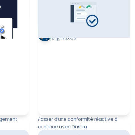
ût 2026. Il
Quelles obligations pour les
arence aut...
responsables de traitement et sous-
traitants ? Quel...
ult
Estelle Penin
21 juin 2026
nagement
Passer d’une conformité réactive à
continue avec Dastra