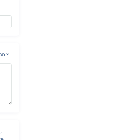
on ?
,
re