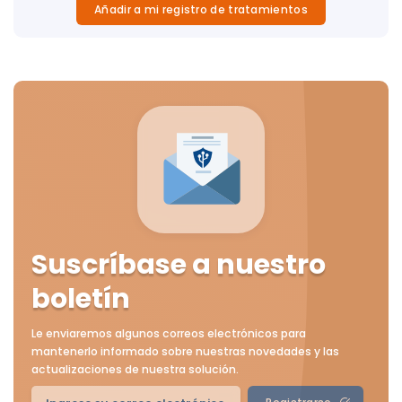
Añadir a mi registro de tratamientos
Suscríbase a nuestro
boletín
Le enviaremos algunos correos electrónicos para
mantenerlo informado sobre nuestras novedades y las
actualizaciones de nuestra solución.