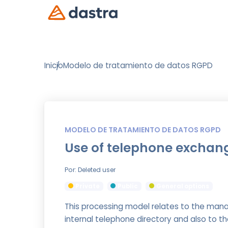
Inicio
Modelo de tratamiento de datos RGPD
MODELO DE TRATAMIENTO DE DATOS RGPD
Use of telephone exchang
Por: Deleted user
Private
Public
General options
This processing model relates to the man
internal telephone directory and also to t