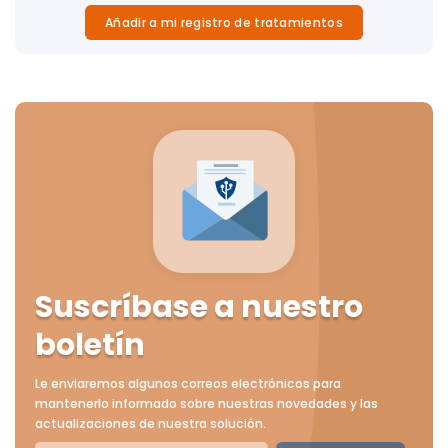
Añadir a mi registro de tratamientos
Suscríbase a nuestro
boletín
Le enviaremos algunos correos electrónicos para
mantenerlo informado sobre nuestras novedades y las
actualizaciones de nuestra solución.