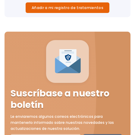
Añadir a mi registro de tratamientos
Suscríbase a nuestro
boletín
Le enviaremos algunos correos electrónicos para
mantenerlo informado sobre nuestras novedades y las
actualizaciones de nuestra solución.